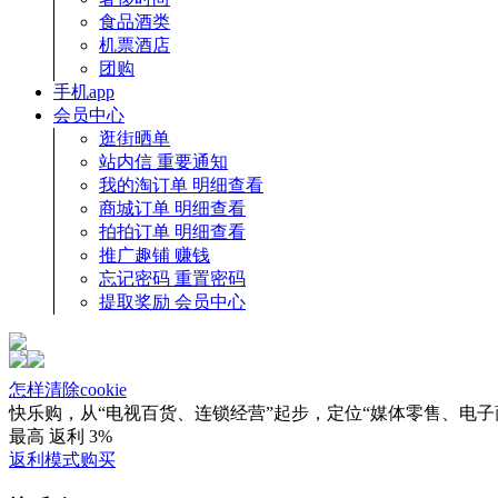
食品酒类
机票酒店
团购
手机app
会员中心
逛街晒单
站内信
重要通知
我的淘订单
明细查看
商城订单
明细查看
拍拍订单
明细查看
推广趣铺
赚钱
忘记密码
重置密码
提取奖励
会员中心
怎样清除cookie
快乐购，从“电视百货、连锁经营”起步，定位“媒体零售、电
最高
返利
3%
返利模式购买