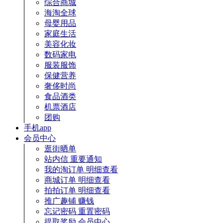
综合商城
海淘全球
母婴用品
家庭生活
美容化妆
数码家电
服装服饰
保健营养
奢侈时尚
食品酒类
机票酒店
团购
手机app
会员中心
逛街晒单
站内信
重要通知
我的淘订单
明细查看
商城订单
明细查看
拍拍订单
明细查看
推广趣铺
赚钱
忘记密码
重置密码
提取奖励
会员中心